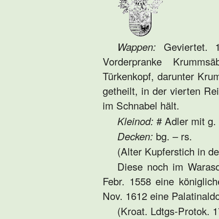
Wappen:
Geviertet. 1
Vorderpranke Krummsäb
Türkenkopf, darunter Kru
getheilt, in der vierten R
im Schnabel hält.
Kleinod:
# Adler mit g.
Decken:
bg. – rs.
(Alter Kupferstich in d
Diese noch im Warasdi
Febr. 1558 eine königli
Nov. 1612 eine Palatinald
(Kroat. Ldtgs-Protok. 1