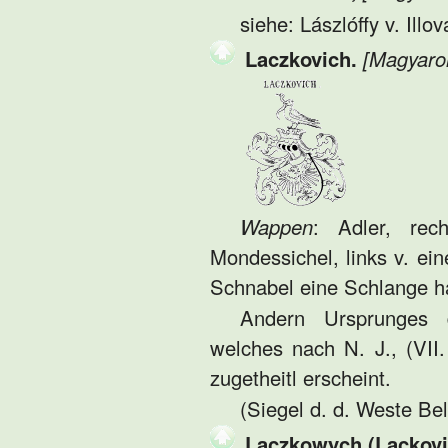
siehe: Lászlóffy v. Illov
Laczkovich.
[Magyaro
Wappen
: Adler, rech
Mondessichel, links v. ei
Schnabel eine Schlange h
Andern Ursprunges d
welches nach N. J., (VII
zugetheitl erscheint.
(Siegel d. d. Weste Bel
Laczkowych (Lacković