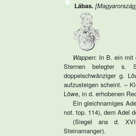
Lábas.
[Magyarország
Wappen
: In B. ein mi
Sternen belegter s. S
doppelschwänziger g. L
aufzusteigen scheint. – 
Löwe, in d. erhobenen Re
Ein gleichnamiges Ade
not. top. 114), dem Adel 
(Siegel ans d. XVI
Steinamanger).