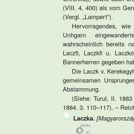
(VIII. 4. 400) als vom G
(Vergl. „Lampert”).
Hervorragendes, wi
Unhgarn eingewande
wahrscheinlich bereits 
Laczfi, Laczkfi u. Lacz
Bannerherren gegeben hat
Die Laczk v. Kerekegy
gemeinsamen Ursprunges
Abstammung.
(Siehe: Turul, II. 1883 
1884. 3. 110–117). – Reich
Laczka.
[Magyarorszá