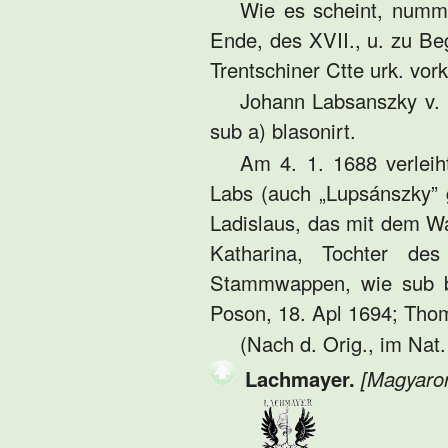
Wie es scheint, numme
Ende, des XVII., u. zu B
Trentschiner Ctte urk. vo
Johann Labsanszky v. L
sub a) blasonirt.
Am 4. 1. 1688 verlei
Labs (auch „Lupsánszky” 
Ladislaus, das mit dem W
Katharina, Tochter des
Stammwappen, wie sub b.
Poson, 18. Apl 1694; Thom
(Nach d. Orig., im Nat
Lachmayer.
[Magyaror