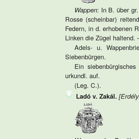
Wappen
: In B. über g
Rosse (scheinbar) reite
Federn, in d. erhobenen R
Linken die Zügel haltend. 
Adels- u. Wappenbri
Siebenbürgen.
Ein siebenbürgisches 
urkundl. auf.
(Leg. C.).
Ladó v. Zakál.
[Erdély