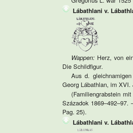
Gregorius L. war 1525 
Lábathlani v. Lábathl
Wappen:
Herz, von ein
Die Schildfigur.
Aus d. gleichnamigen
Georg Lábathlan, im XVI. 
(Familiengrabstein mit
Századok 1869–492–97. – 
Pag. 25).
Lábathlani v. Lábathl