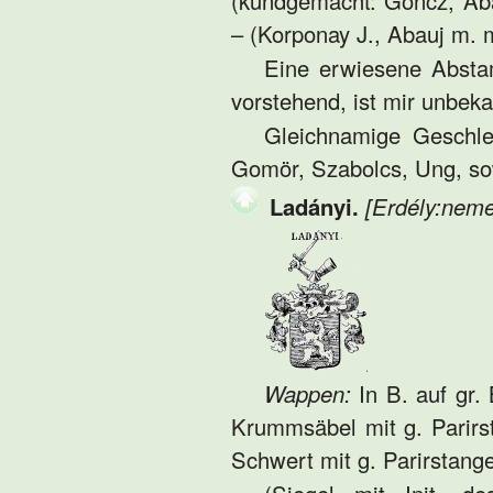
(kundgemacht: Göncz, Aba
– (Korponay J., Abauj m. m
Eine erwiesene Absta
vorstehend, ist mir unbeka
Gleichnamige Geschle
Gomör, Szabolcs, Ung, so
Ladányi.
[Erdély:neme
Wappen:
In B. auf gr.
Krummsäbel mit g. Parirs
Schwert mit g. Parirstange