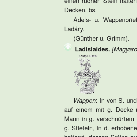
einen rudnen Stein haltend
Decken. bs.
Adels- u. Wappenbrie
Ladáry.
(Günther u. Grimm).
Ladislaides.
[Magyaro
Wappen
: In von S. un
auf einem mit g. Decke 
Mann in g. verschnürtem 
g. Stiefeln, in d. erhobe
haltend, dessen Spitze du