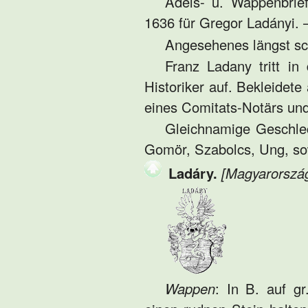
Adels- u. Wappenbrief
1636 für Gregor Ladányi. –
Angesehenes längst sc
Franz Ladany tritt in
Historiker auf. Bekleidete
eines Comitats-Notärs un
Gleichnamige Geschlec
Gomör, Szabolcs, Ung, so
Ladáry.
[Magyarorszá
Wappen
: In B. auf g