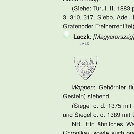
(Siehe: Turul, II. 1883 
3. 310. 317. Siebb. Adel,
Grafenoder Freiherrentitel)
Laczk.
[Magyarország
Wappen
: Gehörnter f
Gestein) stehend.
(Siegel d. d. 1375 mit
und Siegel d. d. 1389 mit 
NB. Ein ähnliches Wa
Chronika), sowie auch or