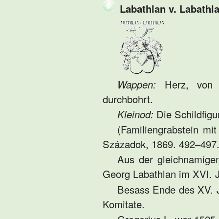
Labathlan v. Labathla
Wappen:
Herz, von ei
durchbohrt.
Kleinod:
Die Schildfigu
(Familiengrabstein mi
Századok, 1869. 492–497. 
Aus der gleichnamige
Georg Labathlan im XVI. J
Besass Ende des XV. 
Komitate.