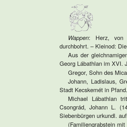
Wappen
: Herz, von 
durchbohrt. – Kleinod: Die 
Aus der gleichnamige
Georg Lábathlan im XVI. J
Gregor, Sohn des Micahe
Johann, Ladislaus, Gr
Stadt Kecskemét in Pfand
Michael Lábathlan tr
Csongrád, Johann L. (1
Siebenbürgen urkundl. auf
(Familiengrabstein mit