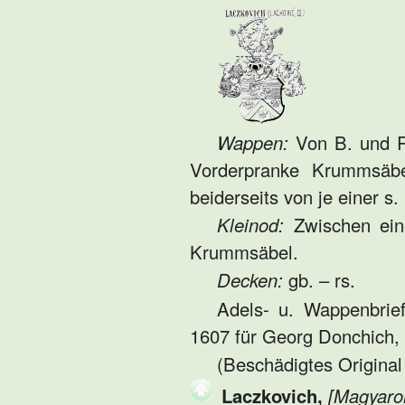
Wappen:
Von B. und R.
Vorderpranke Krummsäbel
beiderseits von je einer s.
Kleinod:
Zwischen ein
Krummsäbel.
Decken:
gb. – rs.
Adels- u. Wappenbrie
1607 für Georg Donchich,
(Beschädigtes Original
Laczkovich,
[Magyaro