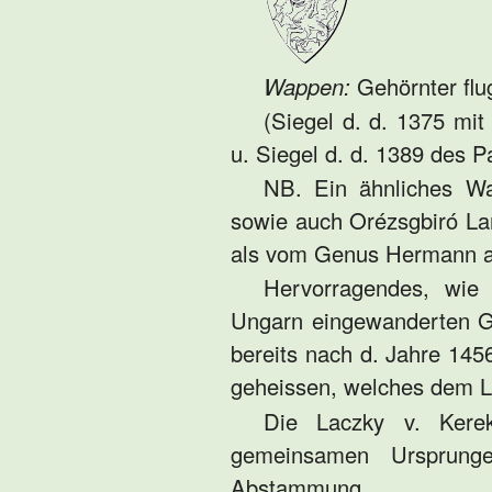
Wappen:
Gehörnter flu
(Siegel d. d. 1375 mit
u. Siegel d. d. 1389 des P
NB. Ein ähnliches W
sowie auch Orézsgbiró Lam
als vom Genus Hermann a
Hervorragendes, wi
Ungarn eingewanderten 
bereits nach d. Jahre 145
geheissen, welches dem 
Die Laczky v. Kerek
gemeinsamen Ursprung
Abstammung.