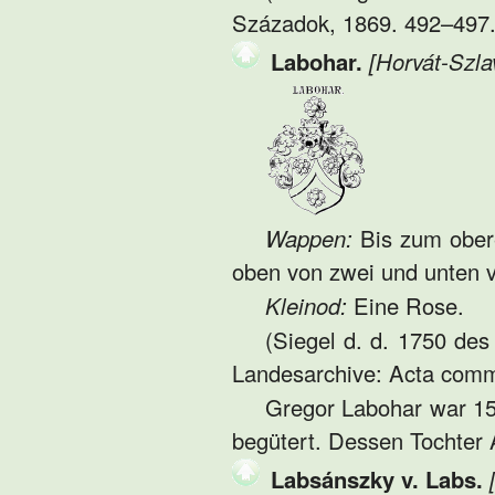
Századok, 1869. 492–497. 
Labohar.
[Horvát-Szla
Wappen:
Bis zum obere
oben von zwei und unten 
Kleinod:
Eine Rose.
(Siegel d. d. 1750 de
Landesarchive: Acta comm
Gregor Labohar war 15
begütert. Dessen Tochter
Labsánszky v. Labs.
[