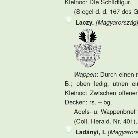
Kleinod: Die Schildfigur.
(Siegel d. d. 167 des 
Laczy.
[Magyarország
Wappen
: Durch einen m
B.; oben ledig, utnen ei
Kleinod: Zwischen offenem
Decken: rs. – bg.
Adels- u. Wappenbrief v
(Coll. Herald. Nr. 401).
Ladányi, I.
[Magyarors