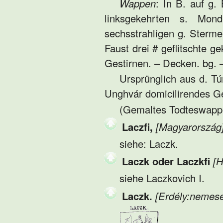
Wappen
: In B. auf g.
linksgekehrten s. Mon
sechsstrahligen g. Sterme
Faust drei # geflitschte g
Gestirnen. – Decken. bg. –
Ursprünglich aus d. T
Unghvár domicilirendes G
(Gemaltes Todteswappen
Laczfi,
[Magyarország
siehe: Laczk.
Laczk oder Laczkfi
[H
siehe Laczkovich I.
Laczk.
[Erdély:nemese