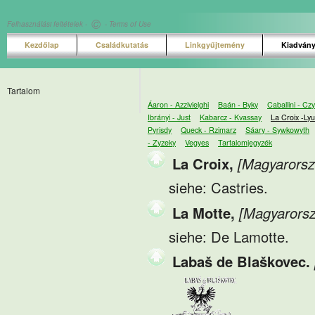
©
Felhasználási feltételek -
- Terms of Use
Kezdőlap
Családkutatás
Linkgyűjtemény
Kiadván
Tartalom
Áaron - Azzivielghi
Baán - Byky
Caballini - Cz
Ibrányi - Just
Kabarcz - Kvassay
La Croix -Ly
Pyrisdy
Queck - Rzimarz
Sáary - Sywkowyth
- Zyzeky
Vegyes
Tartalomjegyzék
La Croix,
[Magyarorsz
siehe: Castries.
La Motte,
[Magyarorsz
siehe: De Lamotte.
Labaš de Blaškovec.