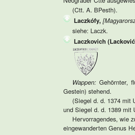
Neograder Ctte ausgewie
(Ctt. A. BPesth).
Laczkófy,
[Magyarors
siehe: Laczk.
Laczkovich (Lacković 
Wappen:
Gehörnter, fl
Gestein) stehend.
(Siegel d. d. 1374 mit 
und Siegel d. d. 1389 mit 
Hervorragendes, wie 
eingewanderten Genus He