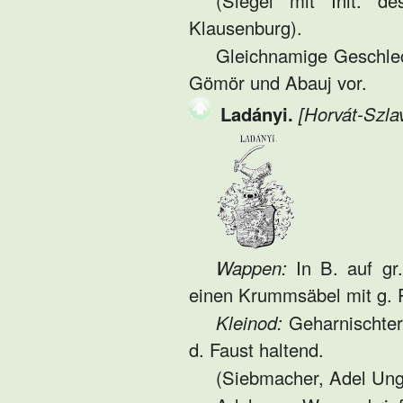
(Siegel mit Init. de
Klausenburg).
Gleichnamige Geschlec
Gömör und Abauj vor.
Ladányi.
[Horvát-Szla
Wappen:
In B. auf gr
einen Krummsäbel mit g. P
Kleinod:
Geharnischter
d. Faust haltend.
(Siebmacher, Adel Ung