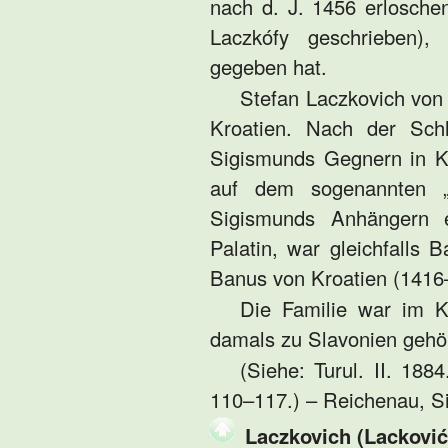
nach d. J. 1456 erlosche
Laczkófy geschrieben)
gegeben hat.
Stefan Laczkovich von
Kroatien. Nach der Sch
Sigismunds Gegnern in K
auf dem sogenannten „b
Sigismunds Anhängern e
Palatin, war gleichfalls
Banus von Kroatien (1416
Die Familie war im K
damals zu Slavonien gehör
(Siehe: Turul. II. 1884
110–117.) – Reichenau, Si
Laczkovich (Lacković 