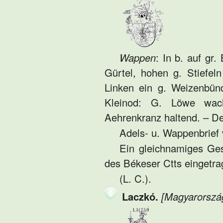
Wappen
: In b. auf gr
Gürtel, hohen g. Stiefel
Linken ein g. Weizenbünd
Kleinod: G. Löwe wac
Aehrenkranz haltend. – De
Adels- u. Wappenbrief v
Ein gleichnamiges Ges
des Békeser Ctts eingetra
(L. C.).
Laczkó.
[Magyarorszá