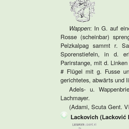
Wappen
: In G. auf ei
Rosse (scheinbar) spren
Pelzkalpag sammt r. S
Sporenstiefeln, in d. 
Parirstange, mit d. Linke
# Flügel mit g. Fusse un
gerichtetes, abwärts und li
Adels- u. Wappenbrie
Lachmayer.
(Adami, Scuta Gent. VI
Lackovich (Lacković I