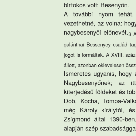
birtokos volt: Besenyőn.
A további nyom tehát,
vezethetné, az volna: ho
nagybesenyői előnevét.
3 
galánthai Bessenyey család ta
jogot is formáltak. A XVIII. sz
állott, azonban oklevelesen öss
Ismeretes ugyanis, hogy
Nagybesenyőnek; az it
kiterjedésű földeket és tö
Dob, Kocha, Tompa-Valk
még Károly királytól, és
Zsigmond által 1390-ben,
alapján szép szabadsággal