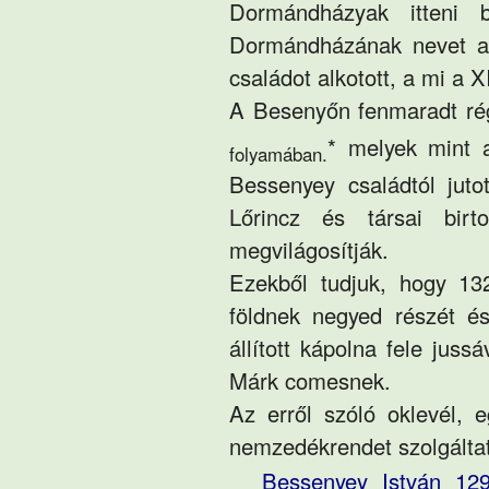
Dormándházyak itteni 
Dormándházának nevet ad
családot alkotott, a mi a X
A Besenyőn fenmaradt rég
* melyek mint 
folyamában.
Bessenyey családtól juto
Lőrincz és társai birt
megvilágosítják.
Ezekből tudjuk, hogy 13
földnek negyed részét és 
állított kápolna fele juss
Márk comesnek.
Az erről szóló oklevél, 
nemzedékrendet szolgáltat
Bessenyey István 129