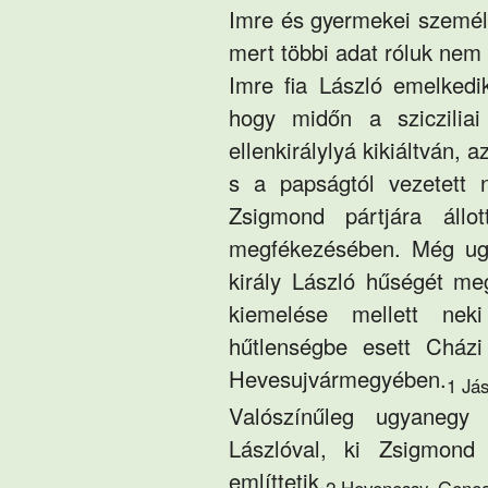
Imre és gyermekei személ
mert többi adat róluk nem 
Imre fia László emelkedik
hogy midőn a szicziliai
ellenkirálylyá kikiáltván,
s a papságtól vezetett 
Zsigmond pártjára állo
megfékezésében. Még ugy
király László hűségét meg
kiemelése mellett ne
hűtlenségbe esett Cházi
Hevesujvármegyében.
1 Jás
Valószínűleg ugyanegy
Lászlóval, ki Zsigmond 
említtetik.
2 Hevenessy. Genea