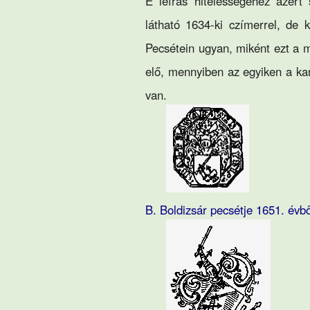
E leírás hitelességéhez azért
látható 1634-ki czímerrel, de 
Pecsétein ugyan, miként ezt a me
elő, mennyiben az egyiken a kar
van.
B. Boldizsár pecsétje 1651. évbő