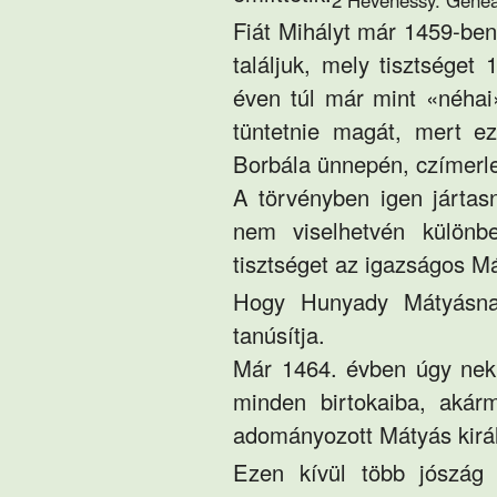
Fiát Mihályt már 1459-ben
találjuk, mely tisztséget 
éven túl már mint
«néhai
tüntetnie magát, mert e
Borbála ünnepén, czímerle
A törvényben igen jártas
nem viselhetvén különbe
tisztséget az igazságos Mát
Hogy Hunyady Mátyásnak
tanúsítja.
Már 1464. évben úgy neki
minden birtokaiba, akár
adományozott Mátyás királ
Ezen kívül több jószág