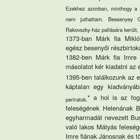
Ezekhez azonban, minthogy a ké
nem juthattam. Bessenyey G
Rakovszky-ház pallására került,
1373-ban Márk fia Miklós
egész besenyői részbirtoká
1382-ben Márk fia Imre b
másolatot kér kiadatni az e
1395-ben találkozunk az e
káptalan egy kiadványáb
* a hol is az fog
periratok.
feleségének Helenának B
egyharmadát nevezett Bur
való lakos Mátyás feleség
Imre fiának Jánosnak és tö