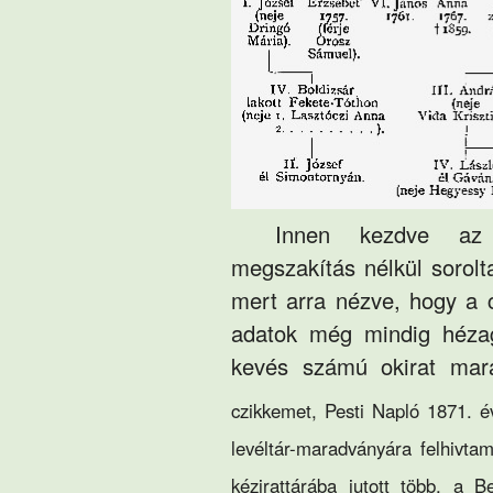
Innen kezdve az o
megszakítás nélkül sorolt
mert arra nézve, hogy a 
adatok még mindig hézag
kevés számú okirat mara
czikkemet, Pesti Napló 1871. 
levéltár-maradványára felhivta
kézirattárába jutott több, a 