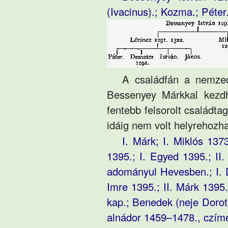
(Ivacinus).; Kozma.; Péter
A családfán a nemzed
Bessenyey Márkkal kezd
fentebb felsorolt családta
idáig nem volt helyrehozha
I. Márk; I. Miklós 137
1395.; I. Egyed 1395.; II
adományul Hevesben.; I. D
Imre 1395.; II. Márk 1395.;
kap.; Benedek (neje Dorot
alnádor 1459–1478., czíme