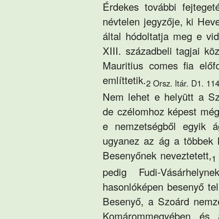
Érdekes további fejteget
névtelen jegyzője, ki Hev
által hódoltatja meg e v
XIII. századbeli tagjai 
Mauritius comes fia elő
említtetik.
2 Orsz. ltár. D1. 11
Nem lehet e helyütt a S
de czélomhoz képest még 
e nemzetségből egyik á
ugyanez az ág a többek k
Besenyőnek neveztetett,
1
pedig Fudi-Vásárhelyne
hasonlóképen besenyő tele
Besenyő, a Szoárd nemze
Komárommegyében és a 