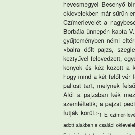
hevesmegyei Besenyő birt
oklevelekben már sűrűn em
Czímerlevelét a nagybes
Borbála ünnepén kapta V.
gyűjteményben némi eltéré
«balra dőlt pajzs, szegl
keztyűvel felövedzett, eg
könyök és kéz között a k
hogy mind a két felől vér f
pallost tart, melynek fels
Alól a pajzsban kék mező
szemléltetik; a pajzst pe
futják körűl.»
1 E czímer-levé
adott alakban a családi oklevel