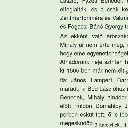
László, Fyzes Benedek 
elfoglalták, és a csak 
Zentmártonméra és Vakméra
és Fogacsi Bánó György te
Az ekként való erőszako
Mihály úr nem érte meg, 
hogy eme egyenetlenségeke
Alnádorunk neje szintén h
ki 1505-ben már nem élt.
fia: János, Lampert, Bar
maradt, ki Bod Lászlóhoz 
Benedek, Mihály alnádor 
előtt, midőn Domahidy Já
perben esküt tett, ő is t
megesküdött.
3 Károlyi okl. II