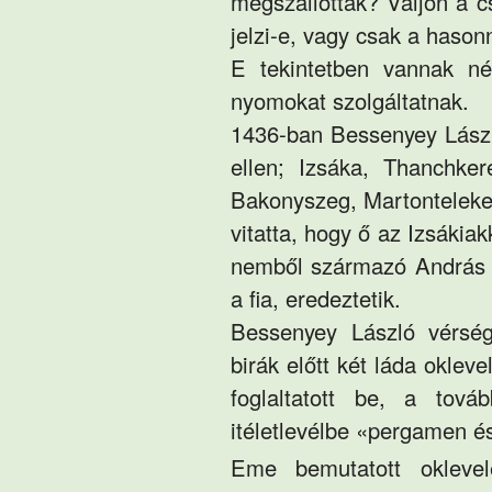
megszállották? Valjon a 
jelzi-e, vagy csak a hason
E tekintetben vannak né
nyomokat szolgáltatnak.
1436-ban Bessenyey László
ellen; Izsáka, Thanchke
Bakonyszeg, Martonteleke,
vitatta, hogy ő az Izsákia
nemből származó András 
a fia, eredeztetik.
Bessenyey László vérségi
birák előtt két láda oklev
foglaltatott be, a tov
itéletlevélbe «pergamen é
Eme bemutatott oklevele