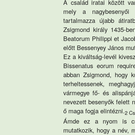
A család iratai között v
mely a nagybesenyői 
tartalmazza újabb átira
Zsigmond király 1435-be
Beatorum Philippi et Jacob
előtt Bessenyey János muta
Ez a kiváltság-levél kive
Bissenatus eorum require
abban Zsigmond, hogy kül
terheltessenek, meghagy
vármegye fő- és alispánj
nevezett besenyők felett 
ő maga fogja elintézni.
2 Cs
Ámde ez a nyom is csak
mutatkozik, hogy a név, m