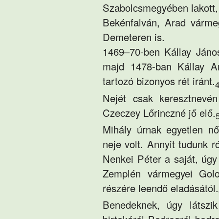
Szabolcsmegyében lakott,
Bekénfalván, Arad várme
Demeteren is.
1469–70-ben Kállay Jánoss
majd 1478-ban Kállay An
tartozó bizonyos rét iránt.
4
Nejét csak keresztnevén
Czeczey Lőrinczné jő elő.
5
Mihály úrnak egyetlen nő
neje volt. Annyit tudunk 
Nenkei Péter a saját, úg
Zemplén vármegyei Golop
részére leendő eladásától.
Benedeknek, úgy látszik