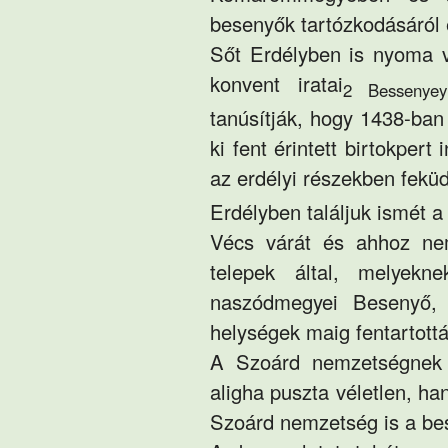
besenyők tartózkodásáról 
Sőt Erdélyben is nyoma 
konvent iratai
2 Bessenyey
tanúsítják, hogy 1438-ban
ki fent érintett birtokpert
az erdélyi részekben feküdt
Erdélyben találjuk ismét
Vécs
várát és ahhoz 
telepek által, melyekn
naszódmegyei Besenyő, 
helységek maig fentartottá
A Szoárd nemzetségnek a
aligha puszta véletlen, h
Szoárd nemzetség is a bes