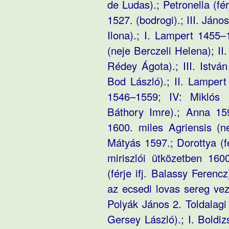
de Ludas).; Petronella (fé
1527. (bodrogi).; III. Ján
Ilona).; I. Lampert 1455
(neje Berczeli Helena); I
Rédey Ágota).; III. Istvá
Bod László).; II. Lamper
1546–1559; IV: Miklós 1
Báthory Imre).; Anna 159
1600. miles Agriensis (n
Mátyás 1597.; Dorottya (fé
miriszlói ütközetben 160
(férje ifj. Balassy Ferenc
az ecsedi lovas sereg vez
Polyák János 2. Toldalagi 
Gersey László).; I. Boldi