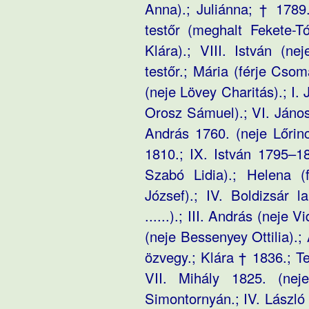
Anna).; Juliánna; † 1789.
testőr (meghalt Fekete-T
Klára).; VIII. István (ne
testőr.; Mária (férje Csoma
(neje Lövey Charitás).; I. 
Orosz Sámuel).; VI. János
András 1760. (neje Lőrin
1810.; IX. István 1795–1
Szabó Lidia).; Helena (f
József).; IV. Boldizsár 
......).; III. András (neje 
(neje Bessenyey Ottilia).;
özvegy.; Klára † 1836.; T
VII. Mihály 1825. (nej
Simontornyán.; IV. László 