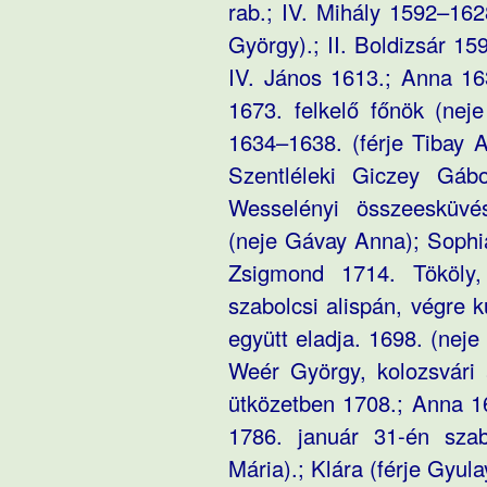
rab.; IV. Mihály 1592–162
György).; II. Boldizsár 1
IV. János 1613.; Anna 16
1673. felkelő főnök (nej
1634–1638. (férje Tibay A
Szentléleki Giczey Gábo
Wesselényi összeesküvés
(neje Gávay Anna); Sophia 
Zsigmond 1714. Tököly
szabolcsi alispán, végre 
együtt eladja. 1698. (neje
Weér György, kolozsvári a
ütközetben 1708.; Anna 16
1786. január 31-én szabo
Mária).; Klára (férje Gyul