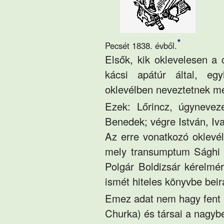
*
Pecsét 1838. évből.
Elsők, kik oklevelesen a 
kácsi apátúr által, eg
oklevélben neveztetnek m
Ezek: Lőrincz, úgynevez
Benedek; végre István, Iva
Az erre vonatkozó oklevél
mely transumptum Sághi M
Polgár Boldizsár kérelmé
ismét hiteles könyvbe beira
Emez adat nem hagy fent k
Churka) és társai a nagybe