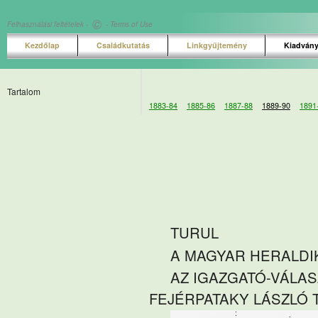
©
Felhasználási feltételek -
- Terms of Use
Kezdőlap
Családkutatás
Linkgyűjtemény
Kiadván
Tartalom
1883-84
1885-86
1887-88
1889-90
1891
TURUL
A MAGYAR HERALDI
AZ IGAZGATÓ-VÁLAS
FEJÉRPATAKY LÁSZLÓ 