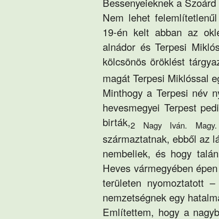
Bessenyeieknek a Szoárd 
Nem lehet felemlítetlenű
19-én kelt abban az okl
alnádor és Terpesi Mikló
kölcsönös öröklést tárgya
magát Terpesi Miklóssal eg
Minthogy a
Terpesi
név n
hevesmegyei Terpest pedi
birták,
2 Nagy Iván. Magy. 
származtatnak, ebből az l
nembeliek, és hogy talá
Heves vármegyében épen a
területen nyomoztatott 
nemzetségnek egy hatalm
Említettem, hogy a nagy