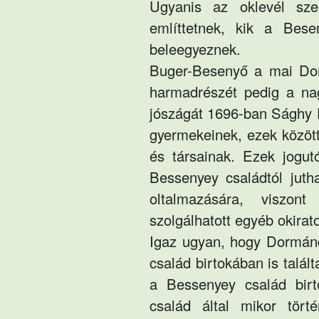
Ugyanis az oklevél sze
említtetnek, kik a Bes
beleegyeznek.
Buger-Besenyő a mai Do
harmadrészét pedig a na
jószágát 1696-ban Sághy 
gyermekeinek, ezek között
és társainak. Ezek jogutó
Bessenyey családtól juth
oltalmazására, viszon
szolgálhatott egyéb okirat
Igaz ugyan, hogy Dormán
család birtokában is talá
a Bessenyey család bir
család által mikor tört