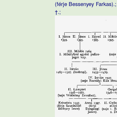
(férje Bessenyey Farkas).;
†.;