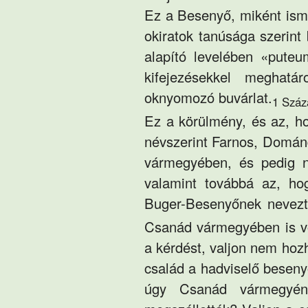
Ez a Besenyő, miként isme
okiratok tanúsága szerint
alapító levelében «pute
kifejezésekkel meghatár
oknyomozó buvárlat.
1 Száz
Ez a körülmény, és az, ho
névszerint Farnos, Domán
vármegyében, és pedig n
valamint továbbá az, ho
Buger-Besenyőnek nevezte
Csanád vármegyében is vol
a kérdést, valjon nem ho
család a hadviselő
beseny
úgy Csanád vármegyéne