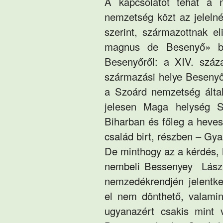
A kapcsolatot tehát a 
nemzetség közt az jeleln
szerint, származottnak e
magnus de Besenyő» bo
Besenyőről: a XIV. szá
származási helye Besenyő
a Szoárd nemzetség által
jelesen
Maga
helység 
Biharban és főleg a hev
család birt, részben – Gya
De minthogy az a kérdés, 
nembeli Bessenyey
Lász
nemzedékrendjén jelentke
el nem dönthető, valamin
ugyanazért csakis mint 