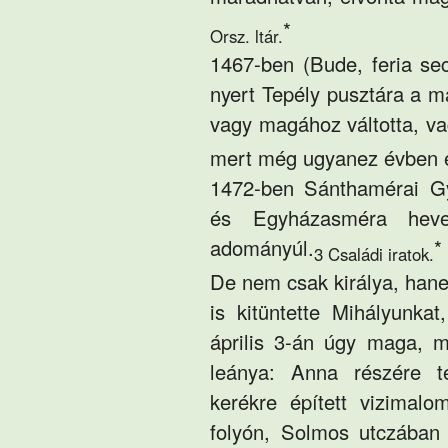
*
Orsz. ltár.
1467-ben (Bude, feria s
nyert Tepély pusztára a m
vagy magához váltotta, va
mert még ugyanez évben e
1472-ben Sánthamérai G
és Egyházasméra heves
adományúl.
*
3 Családi iratok.
De nem csak királya, hane
is kitüntette Mihályunka
április 3-án úgy maga, m
leánya: Anna részére te
kerékre épített vizima
folyón, Solmos utczában 