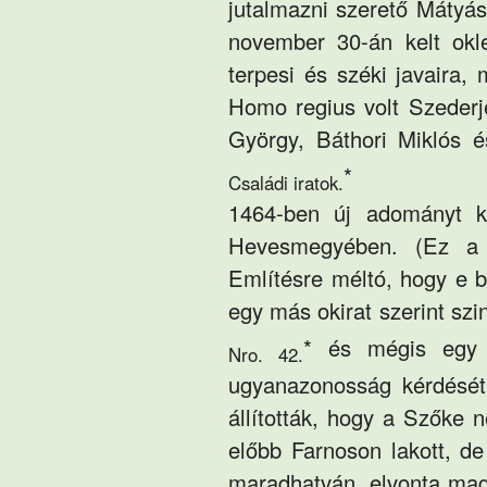
jutalmazni szerető Mátyá
november 30-án kelt okl
terpesi és széki javaira,
Homo regius volt Szederj
György, Báthori Miklós 
*
Családi iratok.
1464-ben új adományt 
Hevesmegyében. (Ez 
Említésre méltó, hogy e b
egy más okirat szerint sz
* és mégis egy 
Nro. 42.
ugyanazonosság kérdését
állították, hogy a Szőke
előbb Farnoson lakott, d
maradhatván, elvonta ma