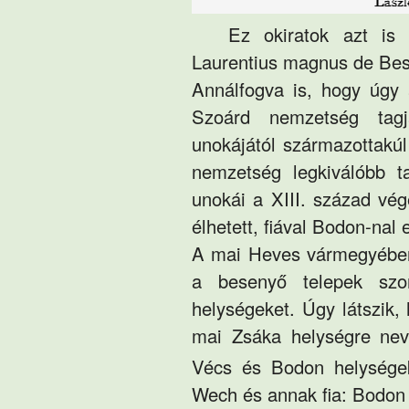
Ez okiratok azt is 
Laurentius magnus de
Be
Annálfogva is, hogy úgy 
Szoárd
nemzetség tagja
unokájától származottakúl
nemzetség legkiválóbb ta
unokái a XIII. század végé
élhetett, fiával
Bodon
-nal
A mai Heves vármegyében
a besenyő telepek szo
helységeket. Úgy látszik
mai
Zsáka
helységre nev
Vécs
és
Bodon
helységek
Wech és annak fia: Bodon 