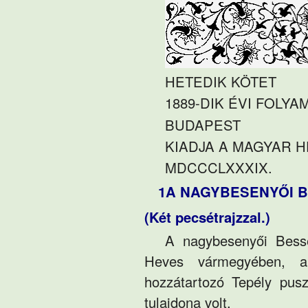
HETEDIK KÖTET
1889-DIK ÉVI FOLYA
BUDAPEST
KIADJA A MAGYAR 
MDCCCLXXXIX.
1
A NAGYBESENYŐI 
(Két pecsétrajzzal.)
A nagybesenyői Bess
Heves vármegyében, a
hozzátartozó Tepély pus
tulajdona volt.